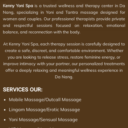
Kenny Yoni Spa
is a trusted wellness and therapy center in Da
Nang, specializing in Yoni and Tantra massage designed for
women and couples. Our professional therapists provide private
and respectful sessions focused on relaxation, emotional
balance, and reconnection with the body.
At Kenny Yoni Spa, each therapy session is carefully designed to
create a safe, discreet, and comfortable environment. Whether
you are looking to release stress, restore feminine energy, or
improve intimacy with your partner, our personalized treatments
offer a deeply relaxing and meaningful wellness experience in
Da Nang.
SERVICES OUR:
Mobile Massage
/
Outcall Massage
Lingam Massage
/
Erotic Massage
Yoni Massage
/
Sensual Massage