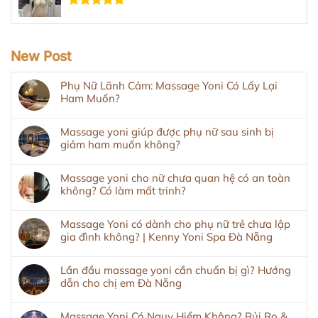
Được xếp
hạng
5.00
5 sao
New Post
Phụ Nữ Lãnh Cảm: Massage Yoni Có Lấy Lại
Ham Muốn?
Massage yoni giúp được phụ nữ sau sinh bị
giảm ham muốn không?
Massage yoni cho nữ chưa quan hệ có an toàn
không? Có làm mất trinh?
Massage Yoni có dành cho phụ nữ trẻ chưa lập
gia đình không? | Kenny Yoni Spa Đà Nẵng
Lần đầu massage yoni cần chuẩn bị gì? Hướng
dẫn cho chị em Đà Nẵng
Massage Yoni Có Nguy Hiểm Không? Rủi Ro &