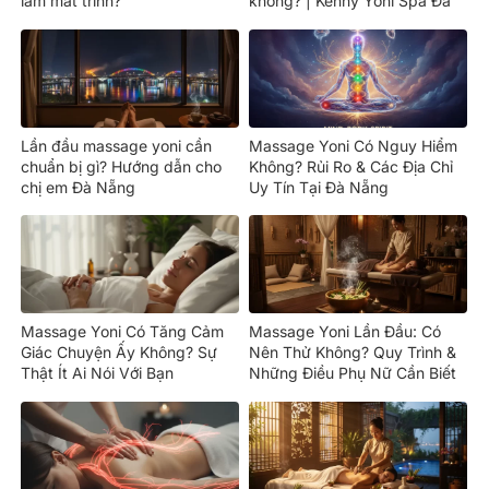
làm mất trinh?
không? | Kenny Yoni Spa Đà
Nẵng
Lần đầu massage yoni cần
Massage Yoni Có Nguy Hiểm
chuẩn bị gì? Hướng dẫn cho
Không? Rủi Ro & Các Địa Chỉ
chị em Đà Nẵng
Uy Tín Tại Đà Nẵng
Massage Yoni Có Tăng Cảm
Massage Yoni Lần Đầu: Có
Giác Chuyện Ấy Không? Sự
Nên Thử Không? Quy Trình &
Thật Ít Ai Nói Với Bạn
Những Điều Phụ Nữ Cần Biết